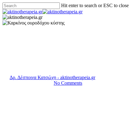
Hit enter to search or ESC to close
Νεοπλασίες του Ουροποιητικού Συστήματος
Καρκίνος ουροδόχου κύστης
By
Δρ. Δέσποινα Κατσώχη - aktinotherapeia.gr
14 Σεπτεμβρίου,
2015
18 Αυγούστου, 2020
No Comments