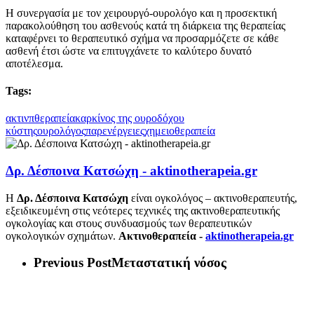
Η συνεργασία με τον χειρουργό-ουρολόγο και η προσεκτική
παρακολούθηση του ασθενούς κατά τη διάρκεια της θεραπείας
καταφέρνει το θεραπευτικό σχήμα να προσαρμόζετε σε κάθε
ασθενή έτσι ώστε να επιτυγχάνετε το καλύτερο δυνατό
αποτέλεσμα.
Tags:
ακτινπθεραπεία
καρκίνος της ουροδόχου
κύστης
ουρολόγος
παρενέργειες
χημειοθεραπεία
Δρ. Δέσποινα Κατσώχη - aktinotherapeia.gr
Η
Δρ. Δέσποινα Κατσώχη
είναι ογκολόγος – ακτινοθεραπευτής,
εξειδικευμένη στις νεότερες τεχνικές της ακτινοθεραπευτικής
ογκολογίας και στους συνδυασμούς των θεραπευτικών
ογκολογικών σχημάτων.
Ακτινοθεραπεία -
aktinotherapeia.gr
Previous Post
Μεταστατική νόσος