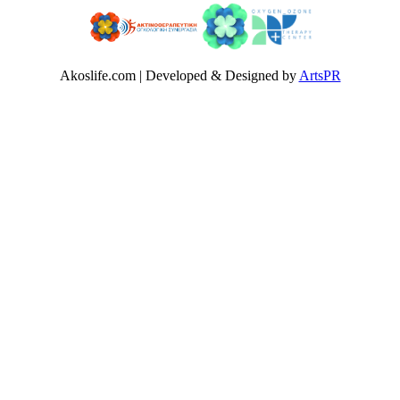
Akoslife.com | Developed & Designed by
ArtsPR
Αρχική
Δρ Δέσποινα Κατσώχη
Μαρτυρίες
Συνεργασίες Μέλη
Ομάδα των συνεργατών
Παθήσεις
Καλοήθη Νοσήματα
Κακοήθη Νοσήματα
Καρκίνος Του Πνεύμονος
Καρκίνος Μαστού
Καρκίνος Εντέρου Ορθού Και Πρωκτού
Καρκίνος Στομάχου Οισοφάγου και Παγκρέατος
Καρκίνος Τραχήλου Μήτρας & Ενδομητρίου